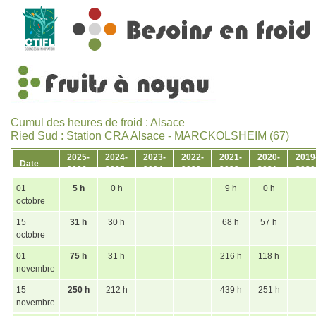
Cumul des heures de froid : Alsace
Ried Sud : Station CRA Alsace - MARCKOLSHEIM (67)
2025-
2024-
2023-
2022-
2021-
2020-
2019
Date
2026
2025
2024
2023
2022
2021
2020
01
5 h
0 h
9 h
0 h
octobre
15
31 h
30 h
68 h
57 h
octobre
01
75 h
31 h
216 h
118 h
novembre
15
250 h
212 h
439 h
251 h
novembre