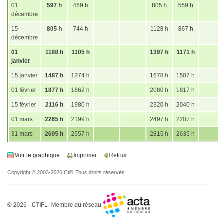
01
597 h
459 h
805 h
559 h
décembre
15
805 h
744 h
1128 h
867 h
décembre
01
1188 h
1105 h
1397 h
1171 h
janvier
15 janvier
1487 h
1374 h
1678 h
1507 h
01 février
1877 h
1662 h
2080 h
1817 h
15 février
2116 h
1980 h
2320 h
2040 h
01 mars
2265 h
2199 h
2497 h
2207 h
31 mars
2605 h
2557 h
2815 h
2635 h
Voir le graphique
Imprimer
Retour
Copyright © 2003-2026 Ctifl. Tous droits réservés.
© 2026 - CTIFL- Membre du réseau