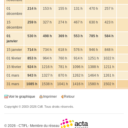
novembre
01
214 h
153 h
155 h
131 h
470 h
257 h
décembre
15
259 h
327 h
274 h
467 h
630 h
423 h
décembre
01
530 h
498 h
369 h
553 h
785 h
584 h
janvier
15 janvier
714 h
734 h
618 h
576 h
946 h
848 h
01 février
853 h
964 h
760 h
914 h
1251 h
1022 h
15 février
924 h
1216 h
781 h
1096 h
1388 h
1211 h
01 mars
943 h
1327 h
870 h
1262 h
1464 h
1261 h
31 mars
1085 h
1538 h
1041 h
1416 h
1580 h
1502 h
Voir le graphique
Imprimer
Retour
Copyright © 2003-2026 Ctifl. Tous droits réservés.
© 2026 - CTIFL- Membre du réseau