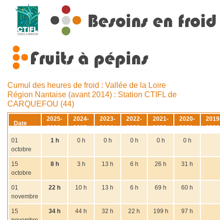
Cumul des heures de froid : Vallée de la Loire
Région Nantaise (avant 2014) : Station CTIFL de
CARQUEFOU (44)
2025-
2024-
2023-
2022-
2021-
2020-
2019
Date
2026
2025
2024
2023
2022
2021
2020
01
1 h
0 h
0 h
0 h
0 h
0 h
octobre
15
8 h
3 h
13 h
6 h
26 h
31 h
octobre
01
22 h
10 h
13 h
6 h
69 h
60 h
novembre
15
34 h
44 h
32 h
22 h
199 h
97 h